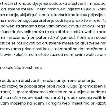
 trećih strana za dijeljenje dodataka društvenih mreža za 
 društvene mreže – neka naša web-mjesta uključuju kola
ih medija, uključujući one koji korisnicima koji su prijavljeni
nu mrežu omogućuju dijeljenje sadržaja preko te mreže. T
na web stranicama koje vam omogućavaju prijavu i regist
ačuna društvenih mreža te ako dijelite sadržaj web strani
nim mrežama (npr. putem „Like“ gumba). Konkretni utjeca
ost će se razlikovati od društvene mreže do društvene mr
 postavkama privatnosti koje ste izabrali na tim mrežama.
ati ovim kolačićima možete saznati na njihovim web stran
e kolačiće koristimo i:
e dodataka društvenih mreža namijenjene praćenju;
 za razvoj te poboljšanje proizvoda i uluga (promidžbeni k
strana) - upotrebljavamo kolačiće za prikupljanje podatak
sti na našim web-mjestima, mreži i prepoznavanju vaših i
 vam možemo na našim ili drugim web-mjestima prikazati