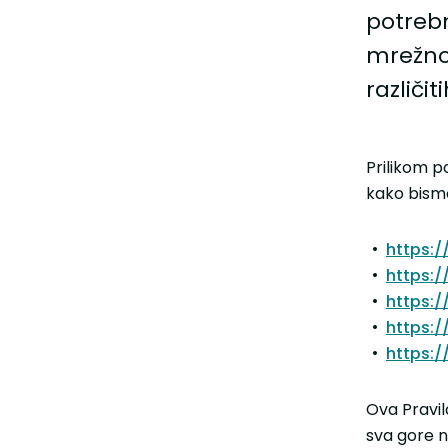
potreb
mrežno
različit
Prilikom p
kako bismo 
https:/
https:/
https:
https:/
https:/
Ova Pravil
sva gore 