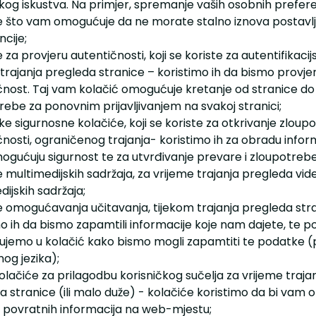
čkog iskustva. Na primjer, spremanje vaših osobnih prefere
e što vam omogućuje da ne morate stalno iznova postavlj
cije;
 za provjeru autentičnosti, koji se koriste za autentifikacij
trajanja pregleda stranice – koristimo ih da bismo provjeri
čnost. Taj vam kolačić omogućuje kretanje od stranice do
rebe za ponovnim prijavljivanjem na svakoj stranici;
ke sigurnosne kolačiće, koji se koriste za otkrivanje zloup
nosti, ograničenog trajanja- koristimo ih za obradu infor
gućuju sigurnost te za utvrđivanje prevare i zloupotrebe
 multimedijskih sadržaja, za vrijeme trajanja pregleda video
ijskih sadržaja;
e omogućavanja učitavanja, tijekom trajanja pregleda str
mo ih da bismo zapamtili informacije koje nam dajete, te 
ujemo u kolačić kako bismo mogli zapamtiti te podatke 
og jezika);
olačiće za prilagodbu korisničkog sučelja za vrijeme traja
a stranice (ili malo duže) - kolačiće koristimo da bi vam 
 povratnih informacija na web-mjestu;