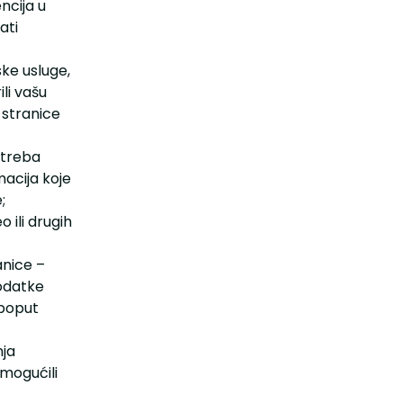
ncija u
ati
ske usluge,
li vašu
 stranice
otreba
macija koje
;
 ili drugih
anice –
podatke
(poput
nja
omogućili