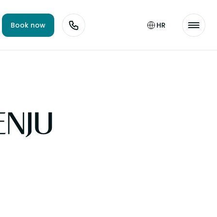
Book now
HR
ENJU