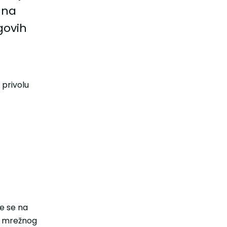
 na
govih
 privolu
se se na
g mrežnog