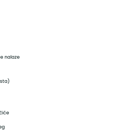
se nalaze
sta)
ačiće
šeg