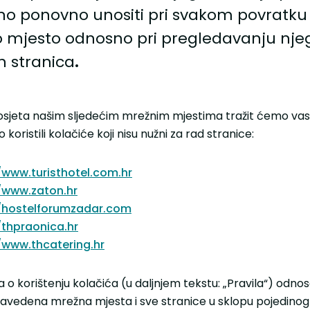
no ponovno unositi pri svakom povratku
 mjesto odnosno pri pregledavanju nje
ih stranica
.
osjeta našim sljedećim mrežnim mjestima tražit ćemo vas
koristili kolačiće koji nisu nužni za rad stranice:
/www.turisthotel.com.hr
/www.zaton.hr
//hostelforumzadar.com
/thpraonica.hr
/www.thcatering.hr
a o korištenju kolačića (u daljnjem tekstu: „Pravila“) odno
navedena mrežna mjesta i sve stranice u sklopu pojedino