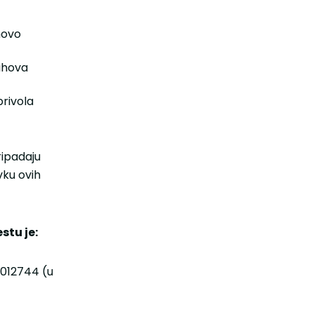
hovo
jihova
privola
ripadaju
vku ovih
estu
je:
4012744 (u