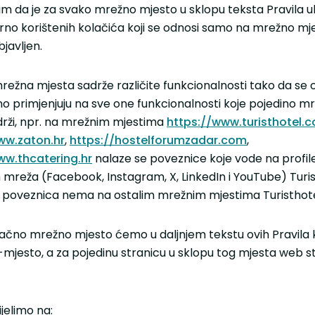
tim da je za svako mrežno mjesto u sklopu teksta Pravila u
rno korištenih kolačića koji se odnosi samo na mrežno mj
bjavljen.
režna mjesta sadrže različite funkcionalnosti tako da se 
o primjenjuju na sve one funkcionalnosti koje pojedino m
rži, npr. na mrežnim mjestima
https://www.turisthotel.c
ww.zaton.hr
,
https://hostelforumzadar.com
,
ww.thcatering.hr
nalaze se poveznice koje vode na profil
 mreža (Facebook, Instagram, X, LinkedIn i YouTube) Turi
h poveznica nema na ostalim mrežnim mjestima Turisthote
ačno mrežno mjesto ćemo u daljnjem tekstu ovih Pravila ko
mjesto, a za pojedinu stranicu u sklopu tog mjesta web str
ijelimo na: