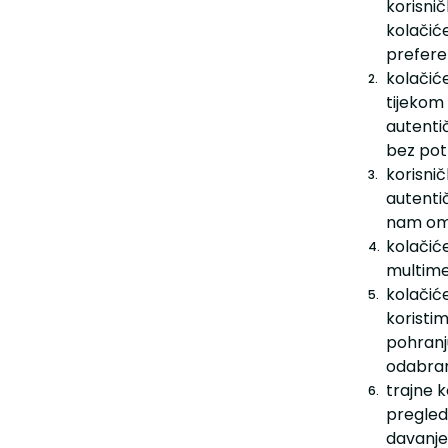
korisni
kolačić
preferen
kolačiće
tijekom 
autenti
bez pot
korisnič
autentič
nam omo
kolačiće
multimed
kolačić
koristi
pohranj
odabran
trajne k
pregled
davanje