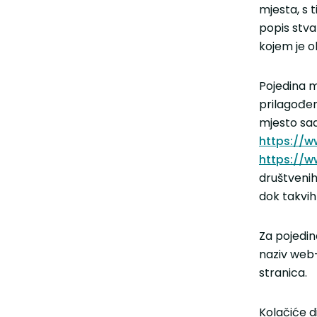
mjesta, s 
popis stva
kojem je o
Pojedina m
prilagođen
mjesto sad
https://w
https://w
društvenih
dok takvi
Za pojedin
naziv web-
stranica.
Kolačiće d