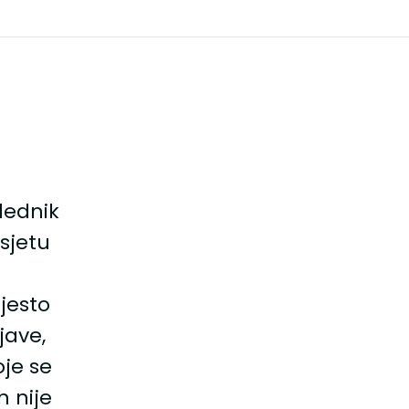
lednik
sjetu
jesto
jave,
oje se
h nije