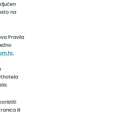
ključen
esto na
ova Pravila
režno
om.hr
,
e
sthotela
la.
ristiti
anica ili