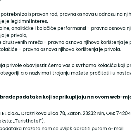
 potrebni za ispravan rad, pravna osnova u odnosu na nji
je je legitimni interes,
alne, analitičke i kolačiće performansi - pravna osnova n
ja je privola,
e društvenih mreža - pravna osnova njihova korištenja je 
olačiće - pravna osnova njihova korištenja je privola.
nja privole obavijestit ćemo vas o svrhama kolačića koji p
ategoriji, a o nazivima i trajanju možete pročitati i u nasta
obrade podataka koji se prikupljaju na
ovom web-mj
L d.o.o., Dražnikova ulica 78, Zaton, 23232 Nin, OIB: 7420
kstu: „Turisthotel“).
 podataka možete nam se uvijek obratiti putem e-mail