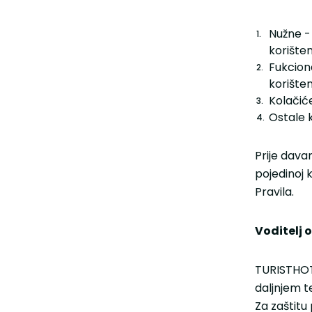
Nužne -
korišten
Fukcion
korišten
Kolačić
Ostale k
Prije dava
pojedinoj k
Pravila.
Voditelj 
TURISTHOTE
daljnjem te
Za zaštitu