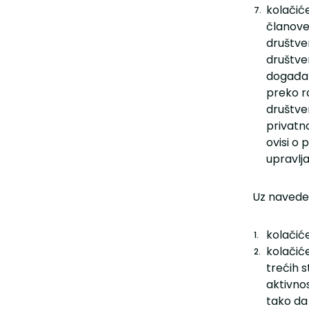
kolačiće
članove
društven
društve
događa 
preko r
društve
privatn
ovisi o
upravlj
Uz naveden
kolačić
kolačiće
trećih 
aktivno
tako da