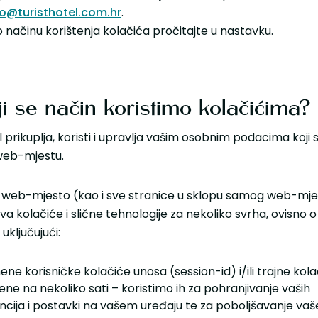
o@turisthotel.com.hr
.
 o načinu korištenja kolačića pročitajte u nastavku.
i se način koristimo kolačićima?
l prikuplja, koristi i upravlja vašim osobnim podacima koji 
eb-mjestu.
web-mjesto (kao i sve stranice u sklopu samog web-mje
va kolačiće i slične tehnologije za nekoliko svrha, ovisno o
uključujući:
ne korisničke kolačiće unosa (session-id) i/ili trajne kol
ne na nekoliko sati – koristimo ih za pohranjivanje vaših
ncija i postavki na vašem uređaju te za poboljšavanje va