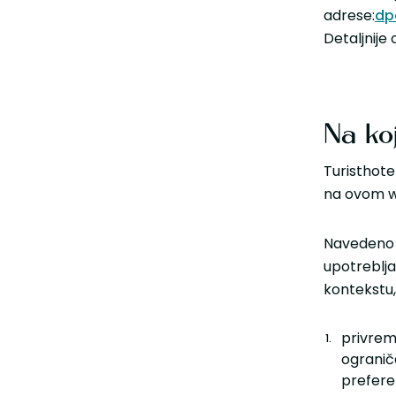
adrese:
dp
Detaljnije
Na koj
Turisthote
na ovom w
Navedeno 
upotreblja
kontekstu, 
privreme
ograniče
prefere