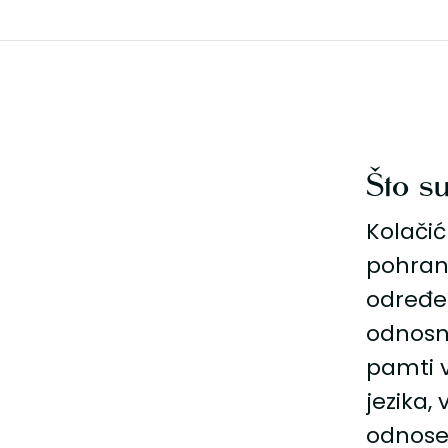
Što su
Kolačić
pohranj
određe
odnosn
pamti v
jezika,
odnose 