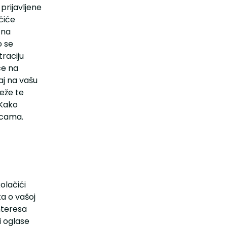
prijavljene
čiće
 na
o se
raciju
ce na
j na vašu
eže te
 Kako
icama.
olačići
a o vašoj
nteresa
 oglase