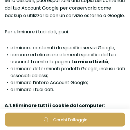
Se lo desideri, puoi esportare una copia dei contenuti
dal tuo Account Google per conservarla come
backup o utilizzarla con un servizio esterno a Google.
Per eliminare i tuoi dati, puoi:
eliminare contenuti da specifici servizi Google;
cercare ed eliminare elementi specifici dal tuo
account tramite la pagina
La mia attività
;
eliminare determinati prodotti Google, inclusi i dati
associati ad essi;
eliminare l’intero Account Google;
eliminare i tuoi dati.
A.1. Eliminare tutti i cookie dal computer:
Cerchi l’alloggio
Se rimuovi i cookie, verrai disconnesso dai siti web e
le tue preferenze salvate potrebbero essere