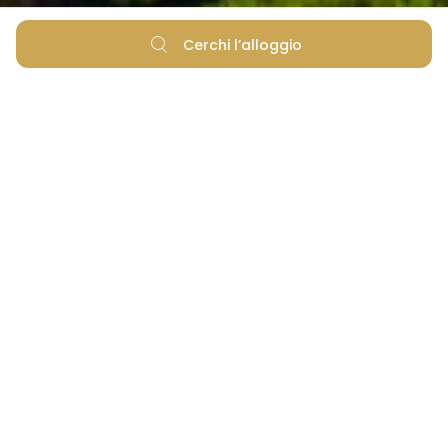
Cerchi l’alloggio
Una lunga striscia di sabbia – paradiso
per le famiglie con bambini piccoli!
Sulla nostra spiaggia sventola dal 2003 la Bandiera
blu, riconoscimento internazionale della FEE.
Questa spiaggia di 1,5 km, prevalentemente
sabbiosa, con un’incantevole vista sull’arcipelago
zaratino, è indubbiamente una delle più belle della
Croazia. È perfetta per le famiglie con bambini
piccoli, che possono divertirsi a fare i castelli di
sabbia, nuotare liberamente nel mare poco