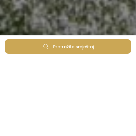
Pretražite smještaj
Uz raznovrsnu ponudu sportskih
sadržaja i fitness aktivnosti, ostati
aktivan na odmoru nikada nije bilo
lakše!
S više od 200 sunčanih dana godišnje, Zaton Holiday
Resort savršeno je mjesto za uživanje na otvorenom.