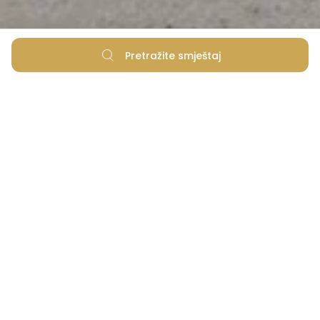
Pretražite smještaj
Tražite li za početak dana svježe voće i kruh
kako biste dan započeli zdravim doručkom? U
naselju je sve pri ruci: samoposluživanje,
pekarnica, kiosk s novinama, butici, frizerski
salon, bankomati i još mnogo toga, kako bi
naši gosti uživali u bezbrižnom i opuštenom
boravku. Samo prošećite našom središnjom
šetnicom Kalelargom, koja odaje počast
najpoznatijoj zadarskoj ulici, i pronađite sve
što vam treba.