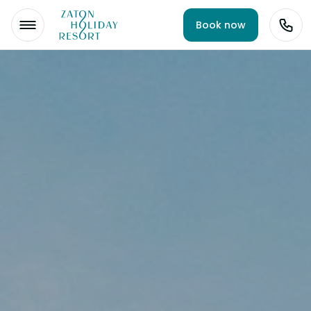
Book now