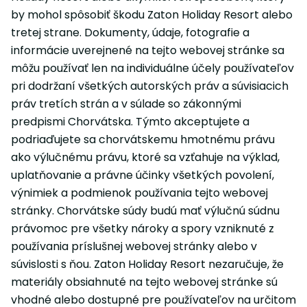
by mohol spôsobiť škodu Zaton Holiday Resort alebo
tretej strane. Dokumenty, údaje, fotografie a
informácie uverejnené na tejto webovej stránke sa
môžu používať len na individuálne účely používateľov
pri dodržaní všetkých autorských práv a súvisiacich
práv tretích strán a v súlade so zákonnými
predpismi Chorvátska. Týmto akceptujete a
podriaďujete sa chorvátskemu hmotnému právu
ako výlučnému právu, ktoré sa vzťahuje na výklad,
uplatňovanie a právne účinky všetkých povolení,
výnimiek a podmienok používania tejto webovej
stránky. Chorvátske súdy budú mať výlučnú súdnu
právomoc pre všetky nároky a spory vzniknuté z
používania príslušnej webovej stránky alebo v
súvislosti s ňou. Zaton Holiday Resort nezaručuje, že
materiály obsiahnuté na tejto webovej stránke sú
vhodné alebo dostupné pre používateľov na určitom