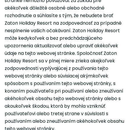
stránke nemožno považovať za základ pre
akékoľvek dôležité osobné alebo obchodné
rozhodnutie a súhlasíte s tým, že nebudete brať
Zaton Holiday Resort na zodpovednosť za prípadné
nesplnenie vašich očakávaní. Zaton Holiday Resort
môže kedykoľvek a bez predchádzajúceho
upozornenia aktualizovať alebo upraviť akékoľvek
údaje na tejto webovej stránke. Spoločnosť Zaton
Holiday Resort sa v plnej miere zrieka akejkoľvek
zodpovednosti vyplývajúcej z používania tejto
webovej stránky alebo súvisiacej akýmkoľvek
spôsobom s používaním tejto webovej stránky, s
konaním používateľa pri používaní alebo zneužívaní
akéhokoľvek obsahu tejto webovej stránky alebo s
akoukoľvek škodou, ktorá by mohla vzniknúť
používateľovi alebo tretej strane v súvislosti s
používaním alebo zneužívaním akéhokoľvek obsahu
tejto webovej stránky.