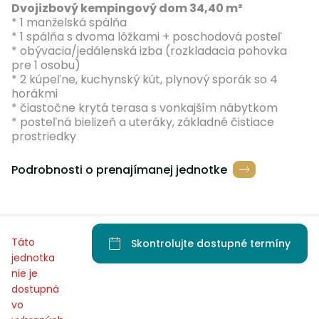
Dvojizbový kempingový dom 34,40 m²
* 1 manželská spálňa
* 1 spálňa s dvoma lôžkami + poschodová posteľ
* obývacia/jedálenská izba (rozkladacia pohovka
pre 1 osobu)
* 2 kúpeľne, kuchynský kút, plynový sporák so 4
horákmi
* čiastočne krytá terasa s vonkajším nábytkom
* posteľná bielizeň a uteráky, základné čistiace
prostriedky
Podrobnosti o prenajímanej jednotke
Táto
Skontrolujte dostupné termíny
jednotka
nie je
dostupná
vo