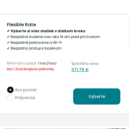
Flexible Rate
✔ Vyberte si viac služieb v ďalšom kroku
✔ Bezplatné zrušenie viac ako 14 dní pred príchodom
✔ Bezplatné parkovanie a Wi-Fi
✔ Bezplatný prístup k bazénom
Minimálny pobyt:
1 noc/noci
Špeciálna cena
Iba 1 Zostávajúce jednotky
371.79 €
Iba postel
Vyberte
Polpenzia