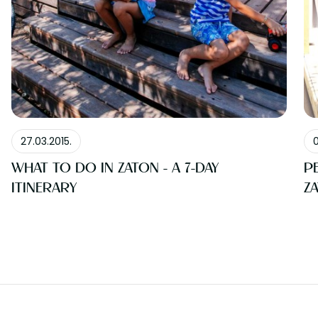
BLOG
27.03.2015.
0
WHAT TO DO IN ZATON - A 7-DAY
P
ITINERARY
Z