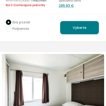
Minimálny pobyt:
1 noc/noci
Špeciálna cena
Iba 3 Zostávajúce jednotky
285.93 €
Iba postel
Vyberte
Polpenzia