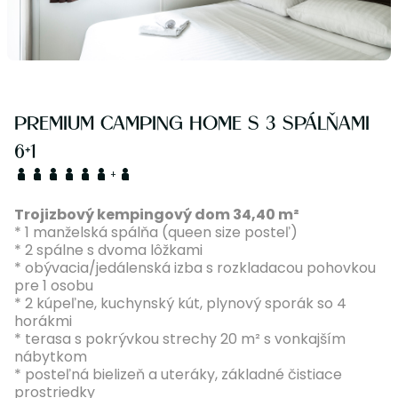
PREMIUM CAMPING HOME S 3 SPÁLŇAMI
6+1
+
Trojizbový kempingový dom 34,40 m²
* 1 manželská spálňa (queen size posteľ)
* 2 spálne s dvoma lôžkami
* obývacia/jedálenská izba s rozkladacou pohovkou
pre 1 osobu
* 2 kúpeľne, kuchynský kút, plynový sporák so 4
horákmi
* terasa s pokrývkou strechy 20 m² s vonkajším
nábytkom
* posteľná bielizeň a uteráky, základné čistiace
prostriedky