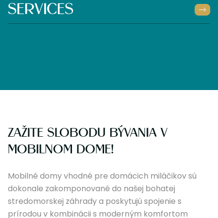
SERVICES
ZAŽITE SLOBODU BÝVANIA V
MOBILNOM DOME!
Mobilné domy vhodné pre domácich miláčikov sú
dokonale zakomponované do našej bohatej
stredomorskej záhrady a poskytujú spojenie s
prírodou v kombinácii s moderným komfortom