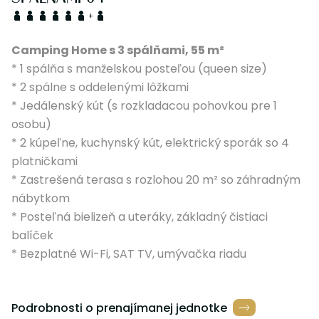
+
Camping Home s 3 spálňami, 55 m²
* 1 spálňa s manželskou posteľou (queen size)
* 2 spálne s oddelenými lôžkami
* Jedálenský kút (s rozkladacou pohovkou pre 1
osobu)
* 2 kúpeľne, kuchynský kút, elektrický sporák so 4
platničkami
* Zastrešená terasa s rozlohou 20 m² so záhradným
nábytkom
* Posteľná bielizeň a uteráky, základný čistiaci
balíček
* Bezplatné Wi-Fi, SAT TV, umývačka riadu
Podrobnosti o prenajímanej jednotke