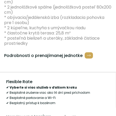
cm)
* 2 jednolôžkové spálne (jednolôžková posteľ 80x200
cm)
* obývacia/jedálenská izba (rozkladacia pohovka
pre 1 osobu)
* 2 kúpeľne, kuchyňa s umývačkou riadu
* čiastočne krytá terasa: 25,8 m²
* posteľná bielizeň a uteráky, základné čistiace
prostriedky
Podrobnosti o prenajímanej jednotke
Flexible Rate
✔ Vyberte si viac služieb v ďalšom kroku
✔ Bezplatné zrušenie viac ako 14 dní pred príchodom
✔ Bezplatné parkovanie a Wi-Fi
✔ Bezplatný prístup k bazénom