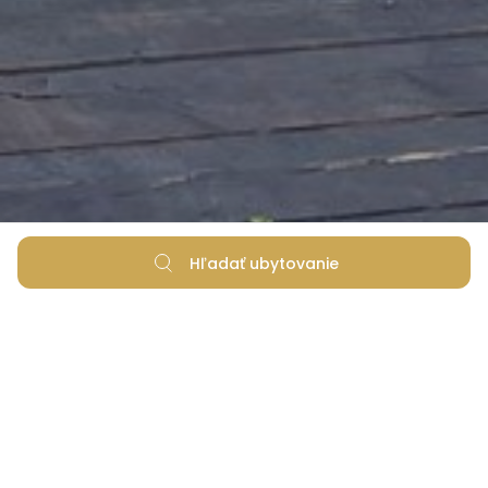
Hľadať ubytovanie
Zoznámte sa s dedinkou Zaton, ktorá nesie
meno nášho letoviska.
Dovolenkový rezort Zaton vďačí za svoj názov
bezprostrednému susedovi, dedine Zaton.