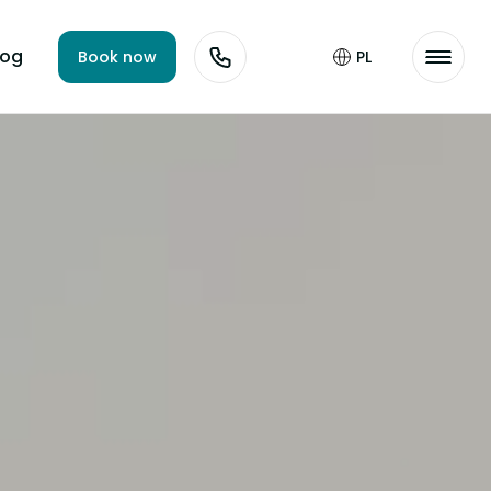
log
Book now
PL