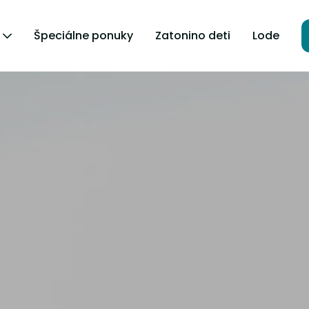
Špeciálne ponuky
Zatonino deti
Lode