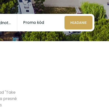
Promo kód
HĽADANIE
ad "Take
ia presné
a.