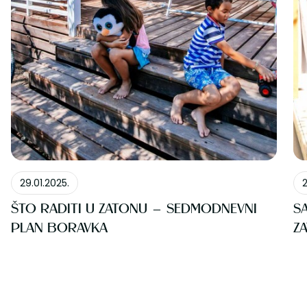
O ZATON HOLIDAY RESORTU
29.01.2025.
2
ŠTO RADITI U ZATONU – SEDMODNEVNI
S
PLAN BORAVKA
Z