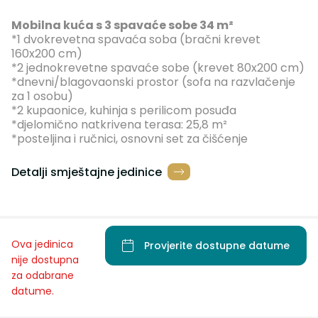
Mobilna kuća s 3 spavaće sobe 34 m²
*1 dvokrevetna spavaća soba (bračni krevet
160x200 cm)
*2 jednokrevetne spavaće sobe (krevet 80x200 cm)
*dnevni/blagovaonski prostor (sofa na razvlačenje
za 1 osobu)
*2 kupaonice, kuhinja s perilicom posuđa
*djelomično natkrivena terasa: 25,8 m²
*posteljina i ručnici, osnovni set za čišćenje
Detalji smještajne jedinice
Ova jedinica
Provjerite dostupne datume
nije dostupna
za odabrane
datume.