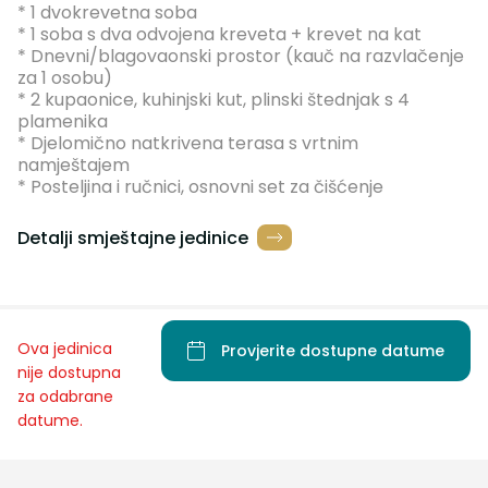
* 1 dvokrevetna soba
* 1 soba s dva odvojena kreveta + krevet na kat
* Dnevni/blagovaonski prostor (kauč na razvlačenje
za 1 osobu)
* 2 kupaonice, kuhinjski kut, plinski štednjak s 4
plamenika
* Djelomično natkrivena terasa s vrtnim
namještajem
* Posteljina i ručnici, osnovni set za čišćenje
Detalji smještajne jedinice
Ova jedinica
Provjerite dostupne datume
nije dostupna
za odabrane
datume.