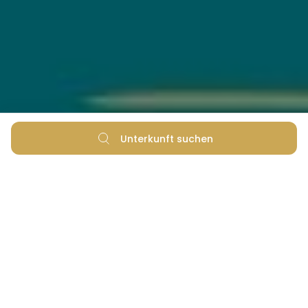
Unterkunft suchen
Ein dalmatinischer
weihnachtlicher Teller
voller Genüsse