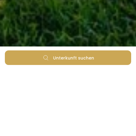
Unterkunft suchen
Willkommen in Zadar!
Zadar liegt nur 16 km vom Zaton Holiday
Resort entfernt und ist ein wahres Juwel, das
Geschichte und Kultur nahtlos mit natürlichen
Schönheiten und modernem Leben verbindet.
Diese zauberhafte Küstenstadt mit ihren gut