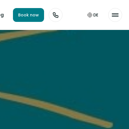
og
Book now
DE