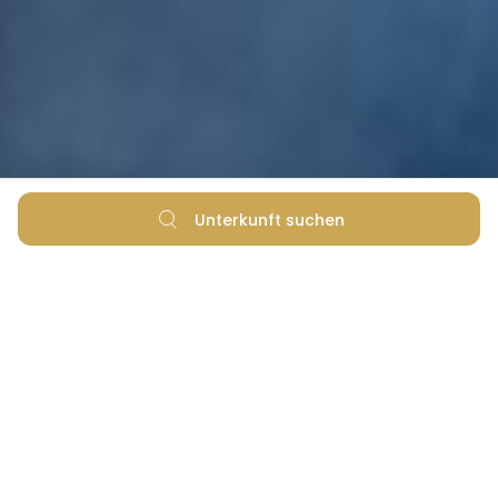
Unterkunft suchen
7 Gründe warum Sie Ihren Urlaub in
Zaton direkt buchen sollten
Es ist Zeit. Zeit sich für Ihren nächsten Urlaub (im
Zaton Holiday Resort) zu entscheiden. Zeit diesen zu
buchen und zwar am besten direkt beim Resort, und