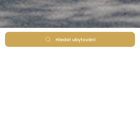
Hledat ubytování
Nejnižší cena zaručena
Flexibilní možnosti rezervace
Žádné skryté poplatky za rezervaci
Nejlépe strávený čas je čas strávený s
rodinou! Rezervujte si nabídku a získejte