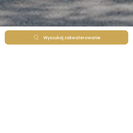
Wyszukaj zakwaterowanie
Gwarancja najniższej ceny
Elastyczne opcje rezerwacji
Żadnych ukrytych opłat za rezerwację
Najlepiej spędzony czas to czas w gronie
rodziny! Zarezerwuj ofertę i zyskaj fajne