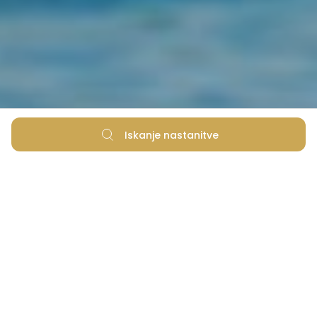
Iskanje nastanitve
Najnižja cena zagotovljena
Fleksibilne možnosti rezervacije
Brez skritih stroškov rezervacije