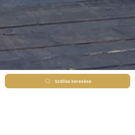
Szállás keresése
Ismerje meg Zaton falut, üdülőhelyünk
névadóját.
A Zaton Holiday Resort a nevét közvetlen