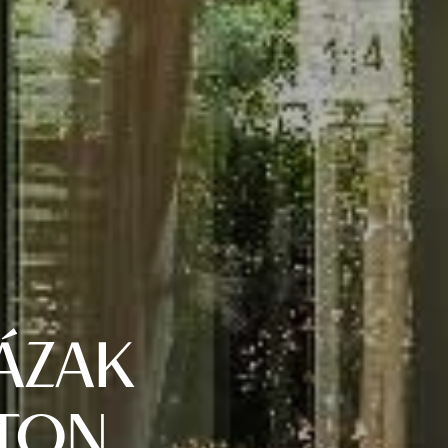
ÁZAK
ATON