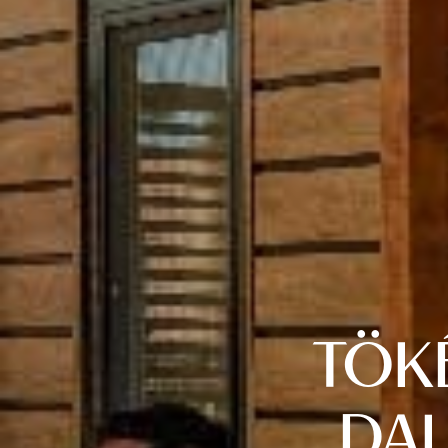
TÖK
DAL