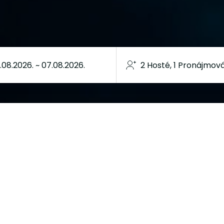
LNÍ DÁREK PRO VAŠE BLÍZKÉ
POUKAZ PRO REKREAČNÍ STŘEDISKO ZATON
ete potěšit své blízké jedinečným dárkem nebo se prostě
 konci roku, není nic lepšího než si naplánovat příští dov