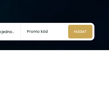
Promo kód
HLEDAT
!
 jen
olenou v