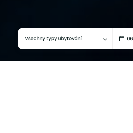
Všechny typy ubytování
IDEÁ
DÁRKOVÝ 
Pokud chc
odměnit na