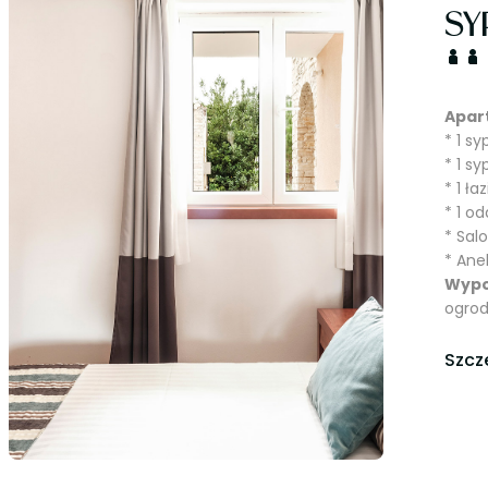
SY
Apar
* 1 s
* 1 s
* 1 ła
* 1 o
* Sal
* Ane
Wypo
ogrod
Szcz