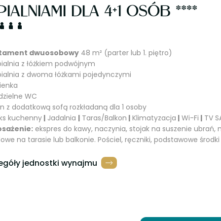
PIALNIAMI DLA 4+1 OSÓB ****
tament dwuosobowy
48 m² (parter lub 1. piętro)
ypialnia z łóżkiem podwójnym
ypialnia z dwoma łóżkami pojedynczymi
zienka
ddzielne WC
on z dodatkową sofą rozkładaną dla 1 osoby
ks kuchenny
|
Jadalnia
|
Taras/Balkon
|
Klimatyzacja
|
Wi-Fi
|
TV S
sażenie:
ekspres do kawy, naczynia, stojak na suszenie ubrań,
owe na tarasie lub balkonie. Pościel, ręczniki, podstawowe środki
egóły jednostki wynajmu