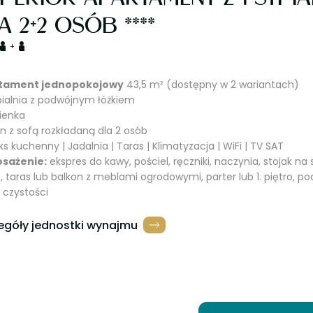
A 2+2 OSÓB ****
+
tament jednopokojowy
43,5 m² (dostępny w 2 wariantach)
ypialnia z podwójnym łóżkiem
zienka
on z sofą rozkładaną dla 2 osób
ks kuchenny | Jadalnia | Taras | Klimatyzacja | WiFi | TV SAT
sażenie:
ekspres do kawy, pościel, ręczniki, naczynia, stojak na
, taras lub balkon z meblami ogrodowymi, parter lub 1. piętro, 
i czystości
egóły jednostki wynajmu