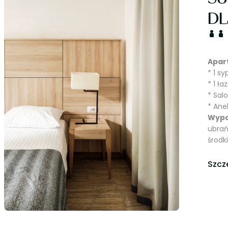
DL
Apar
* 1 s
* 1 ła
* Sal
* Ane
Wypo
ubrań
środk
Szcz