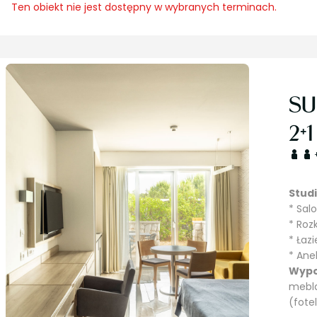
Ten obiekt nie jest dostępny w wybranych terminach.
SU
2+
Stud
* Sal
* Roz
* Łaz
* An
Wypo
mebla
(fote