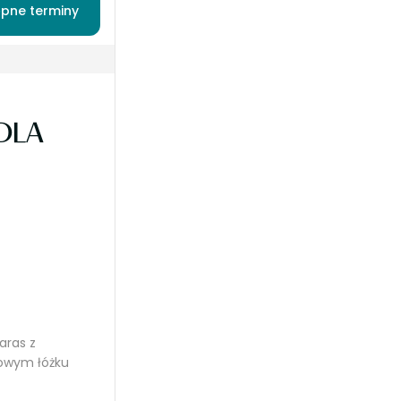
pne terminy
DLA
aras z
owym łóżku