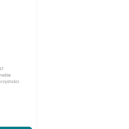
AT
 meble
 czystości.