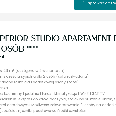
Sprawdź dostę
PERIOR STUDIO APARTAMENT 
1 OSÓB ****
+
io
29 m² (dostępne w 2 wariantach)
on z częścią sypialną dla 2 osób (sofa rozkładana)
kładane łóżko dla 1 dodatkowej osoby (fotel)
ienka
eks kuchenny
|
jadalnia
|
taras
|
klimatyzacja
|
Wi-Fi
|
SAT TV
sażenie:
ekspres do kawy, naczynia, stojak na suszenie ubrań, t
mi ogrodowymi. Możliwość zakwaterowania 3. osoby na dodatk
l), pościel, ręczniki, podstawowe środki czystości.