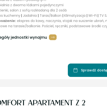
ypialnia z dwoma łóżkami pojedynczymi
zienki, salon z sofą rozkładaną dla 2 osób
ks kuchenny
|
Jadalnia
|
Taras/Balkon
|
Klimatyzacja
|
Wi-Fi
|
TV S
sażenie:
ekspres do kawy, naczynia, stojak na suszenie ubrań,
owe na tarasie/balkonie. Pościel, ręczniki, podstawowe środki czy
egóły jednostki wynajmu
Sprawdź dostę
MFORT APARTAMENT Z 2