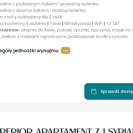
ypialnia z podwójnym łóżkiem i prywatną łazienką
ypialnia z dwoma łóżkami i osobną łazienką
on z sofą rozkładaną dla 2 osób
eks kuchenny
|
Jadalnia
|
Taras
|
Klimatyzacja
|
WiFi
|
TV SAT
sażenie:
ekspres do kawy, pościel, ręczniki, naczynia, stojak na
, balkon z meblami ogrodowymi, podstawowe środki czystości
egóły jednostki wynajmu
Sprawdź dostę
PERIOR APARTAMENT Z 1 SYPIA