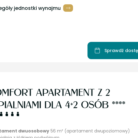
egóły jednostki wynajmu
Sprawdź dostę
MFORT APARTAMENT Z 2
PIALNIAMI DLA 4+2 OSÓB ****
tament dwuosobowy
56 m² (apartament dwupoziomowy)
ypialnia z łóżkiem podwójnym