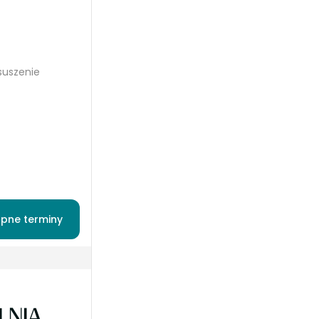
 suszenie
pne terminy
LNIĄ