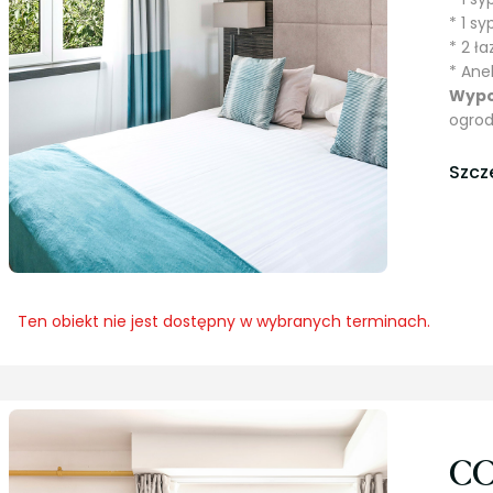
* 1 s
* 2 ła
* Ane
Wypo
ogrod
Szcz
Ten obiekt nie jest dostępny w wybranych terminach.
CO