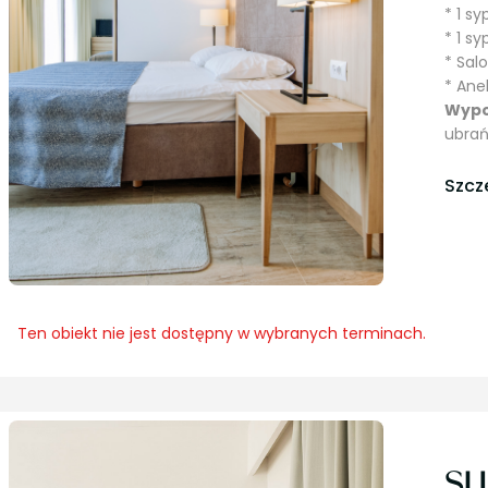
* 1 s
* 1 s
* Sal
* An
Wypo
ubrań
Szcz
Ten obiekt nie jest dostępny w wybranych terminach.
SU