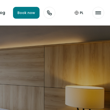
log
Book now
PL