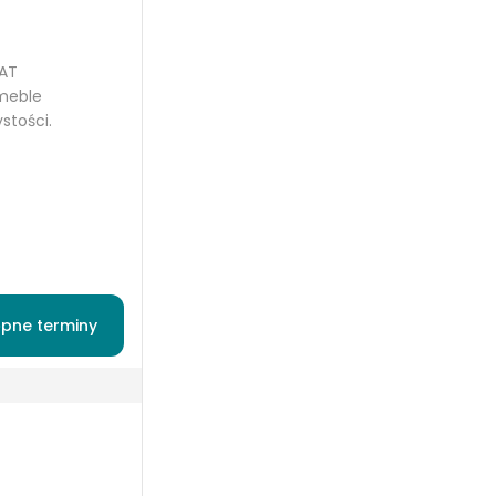
AT
 meble
stości.
pne terminy