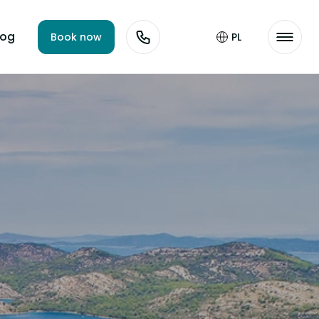
log
Book now
PL