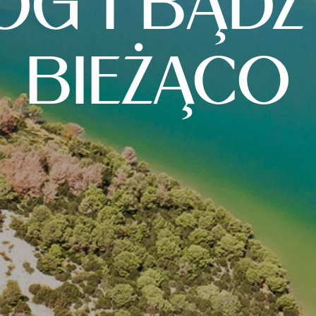
OG I BĄDŹ
BIEŻĄCO