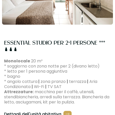
ESSENTIAL STUDIO PER 2+1 PERSONE ***
Monolocale
20 m²
* soggiorno con zona notte per 2 (divano letto)
* letto per 1 persona aggiuntiva
* bagno
* angolo cottura
|
zona pranzo
|
terrazza
|
Aria
Condizionata
|
Wi-Fi
|
TV SAT
Attrezzature:
macchina per il caffè, utensili,
stendibiancheria, arredi sulla terrazza. Biancheria da
letto, asciugamani, kit per la pulizia.
Dettagli dell'unità abitativa