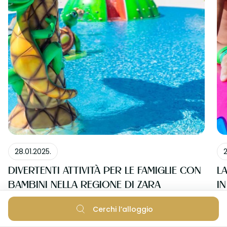
VACANZA ATTIVA
28.01.2025.
2
DIVERTENTI ATTIVITÀ PER LE FAMIGLIE CON
L
BAMBINI NELLA REGIONE DI ZARA
I
Cerchi l’alloggio