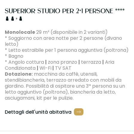
SUPERIOR STUDIO PER 2+1 PERSONE ****
+
Monolocale
29 m² (disponibile in 2 varianti)
* Soggiorno con area notte per 2 persone (divano
letto)
* Letto estraibile per 1 persona aggiuntiva (poltrona)
* Bagno
* Angolo cottura
|
zona pranzo
|
terrazza
|
Aria
Condizionata
|
Wi-Fi
|
TV SAT
Dotazione:
macchina da caffè, utensili,
stendibiancheria, terrazzo arredato con mobili da
giardino. Possibilità di ospitare una 3ª persona su un
letto aggiuntivo (poltrona), biancheria da letto,
asciugamani, kit per le pulizie.
Dettagli dell'unità abitativa