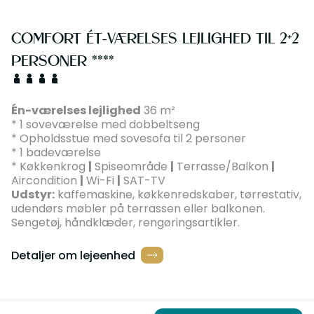
COMFORT ÉT-VÆRELSES LEJLIGHED TIL 2+2
PERSONER ****
Én-værelses lejlighed
36 m²
* 1 soveværelse med dobbeltseng
* Opholdsstue med sovesofa til 2 personer
* 1 badeværelse
* Køkkenkrog
|
Spiseområde
|
Terrasse/Balkon
|
Aircondition
|
Wi-Fi
|
SAT-TV
Udstyr:
kaffemaskine, køkkenredskaber, tørrestativ,
udendørs møbler på terrassen eller balkonen.
Sengetøj, håndklæder, rengøringsartikler.
Detaljer om lejeenhed