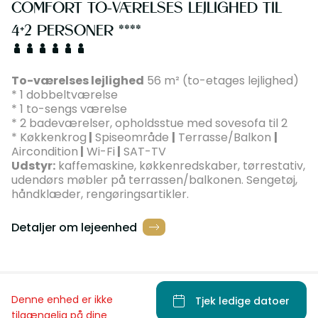
COMFORT TO-VÆRELSES LEJLIGHED TIL
4+2 PERSONER ****
To-værelses lejlighed
56 m² (to-etages lejlighed)
* 1 dobbeltværelse
* 1 to-sengs værelse
* 2 badeværelser, opholdsstue med sovesofa til 2
* Køkkenkrog
|
Spiseområde
|
Terrasse/Balkon
|
Aircondition
|
Wi-Fi
|
SAT-TV
Udstyr:
kaffemaskine, køkkenredskaber, tørrestativ,
udendørs møbler på terrassen/balkonen. Sengetøj,
håndklæder, rengøringsartikler.
Detaljer om lejeenhed
Denne enhed er ikke
Tjek ledige datoer
tilgængelig på dine