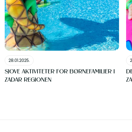
AKTIV FERIE
28.01.2025.
2
SJOVE AKTIVITETER FOR BØRNEFAMILIER I
DE
ZADAR REGIONEN
Z