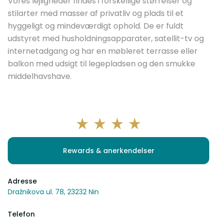
Vores lejligheder findes i forskellige størrelser og
stilarter med masser af privatliv og plads til et
hyggeligt og mindeværdigt ophold. De er fuldt
udstyret med husholdningsapparater, satellit-tv og
internetadgang og har en møbleret terrasse eller
balkon med udsigt til legepladsen og den smukke
middelhavshave.
Rewards & anerkendelser
Adresse
Dražnikova ul. 78, 23232 Nin
Telefon