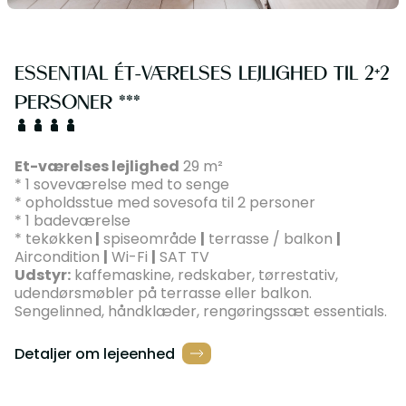
ESSENTIAL ÉT-VÆRELSES LEJLIGHED TIL 2+2
PERSONER ***
Et-værelses lejlighed
29 m²
* 1 soveværelse med to senge
* opholdsstue med sovesofa til 2 personer
* 1 badeværelse
* tekøkken
|
spiseområde
|
terrasse / balkon
|
Aircondition
|
Wi-Fi
|
SAT TV
Udstyr:
kaffemaskine, redskaber, tørrestativ,
udendørsmøbler på terrasse eller balkon.
Sengelinned, håndklæder, rengøringssæt essentials.
Detaljer om lejeenhed