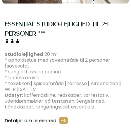
ESSENTIAL STUDIO-LEJLIGHED TIL 2+1
PERSONER ***
Studiolejlighed
20 m²
* opholdsstue med soveområde til 2 personer
(sovesofa)
* seng til 1 ekstra person
* badeværelse
* tekøkken
|
spiseområde
|
terrasse
|
Aircondition
|
Wi-Fi
|
SAT TV
Udstyr:
kaffemaskine, redskaber, tørrestativ,
udendørsmøbler på terrassen. Sengelinned,
håndklæder, rengøringssæt essentials.
Detaljer om lejeenhed