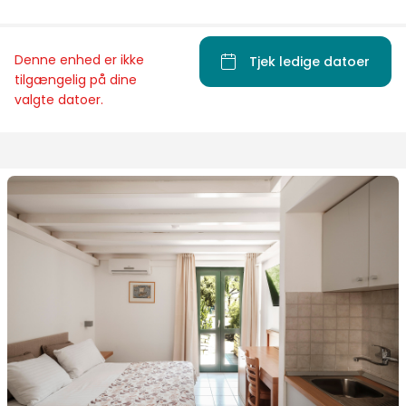
Denne enhed er ikke
Tjek ledige datoer
tilgængelig på dine
valgte datoer.