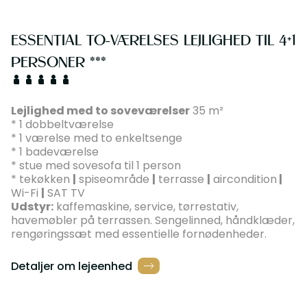
ESSENTIAL TO-VÆRELSES LEJLIGHED TIL 4+1
PERSONER ***
Lejlighed med to soveværelser
35 m²
* 1 dobbeltværelse
* 1 værelse med to enkeltsenge
* 1 badeværelse
* stue med sovesofa til 1 person
* tekøkken
|
spiseområde
|
terrasse
|
aircondition
|
Wi-Fi
|
SAT TV
Udstyr:
kaffemaskine, service, tørrestativ,
havemøbler på terrassen. Sengelinned, håndklæder,
rengøringssæt med essentielle fornødenheder.
Detaljer om lejeenhed