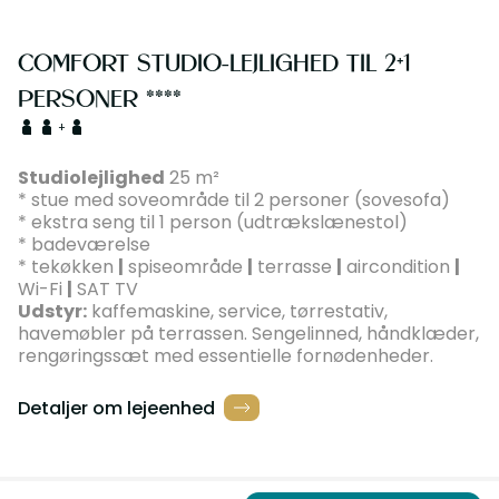
COMFORT STUDIO-LEJLIGHED TIL 2+1
PERSONER ****
+
Studiolejlighed
25 m²
* stue med soveområde til 2 personer (sovesofa)
* ekstra seng til 1 person (udtrækslænestol)
* badeværelse
* tekøkken
|
spiseområde
|
terrasse
|
aircondition
|
Wi-Fi
|
SAT TV
Udstyr:
kaffemaskine, service, tørrestativ,
havemøbler på terrassen. Sengelinned, håndklæder,
rengøringssæt med essentielle fornødenheder.
Detaljer om lejeenhed