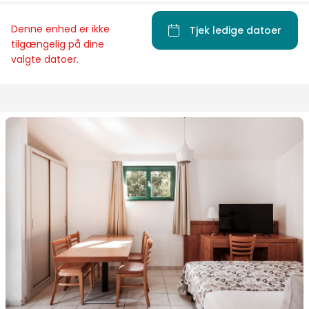
Denne enhed er ikke
Tjek ledige datoer
tilgængelig på dine
valgte datoer.