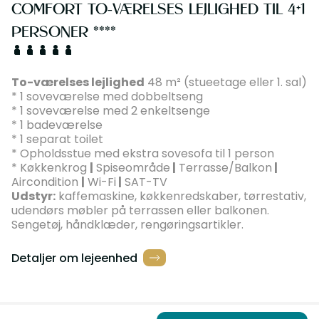
COMFORT TO-VÆRELSES LEJLIGHED TIL 4+1
PERSONER ****
To-værelses lejlighed
48 m² (stueetage eller 1. sal)
* 1 soveværelse med dobbeltseng
* 1 soveværelse med 2 enkeltsenge
* 1 badeværelse
* 1 separat toilet
* Opholdsstue med ekstra sovesofa til 1 person
* Køkkenkrog
|
Spiseområde
|
Terrasse/Balkon
|
Aircondition
|
Wi-Fi
|
SAT-TV
Udstyr:
kaffemaskine, køkkenredskaber, tørrestativ,
udendørs møbler på terrassen eller balkonen.
Sengetøj, håndklæder, rengøringsartikler.
Detaljer om lejeenhed