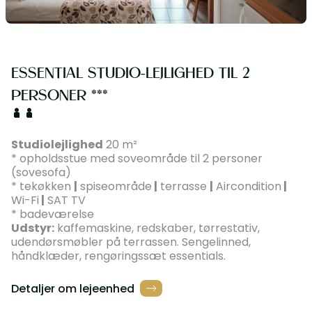
ESSENTIAL STUDIO-LEJLIGHED TIL 2
PERSONER ***
Studiolejlighed
20 m²
* opholdsstue med soveområde til 2 personer
(sovesofa)
* tekøkken
|
spiseområde
|
terrasse
|
Aircondition
|
Wi-Fi
|
SAT TV
* badeværelse
Udstyr:
kaffemaskine, redskaber, tørrestativ,
udendørsmøbler på terrassen. Sengelinned,
håndklæder, rengøringssæt essentials.
Detaljer om lejeenhed