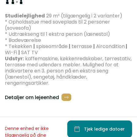
+
Studielejlighed
29 m² (tilgængelig i 2 varianter)
* Opholdsstue med soveplads til 2 personer
(sovesofa)
* Udtrækseng til 1 ekstra person (lænestol)
* Badeværelse
* Tekøkken
|
spiseområde
|
terrasse
|
Aircondition
|
Wi-Fi
|
SAT TV
Udstyr:
kaffemaskine, køkkenredskaber, tørrestativ,
terrasse med udendørs møbler. Mulighed for at
indkvartere en 3. person på en ekstra seng
(lænestol), sengetøj, håndklæder,
rengøringsartikler.
Detaljer om lejeenhed
Denne enhed er ikke
Tjek ledige datoer
tilgængelig på dine