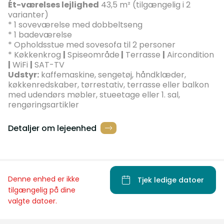
Ét-værelses lejlighed
43,5 m² (tilgængelig i 2
varianter)
* 1 soveværelse med dobbeltseng
* 1 badeværelse
* Opholdsstue med sovesofa til 2 personer
* Køkkenkrog
|
Spiseområde
|
Terrasse
|
Aircondition
|
WiFi
|
SAT-TV
Udstyr:
kaffemaskine, sengetøj, håndklæder,
køkkenredskaber, tørrestativ, terrasse eller balkon
med udendørs møbler, stueetage eller 1. sal,
rengøringsartikler
Detaljer om lejeenhed
Denne enhed er ikke
Tjek ledige datoer
tilgængelig på dine
valgte datoer.