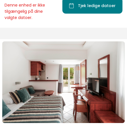
Denne enhed er ikke
Tjek ledige datoer
tilgængelig på dine
valgte datoer.