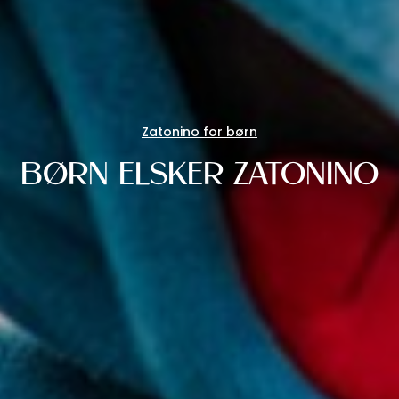
Zatonino for børn
BØRN ELSKER ZATONINO