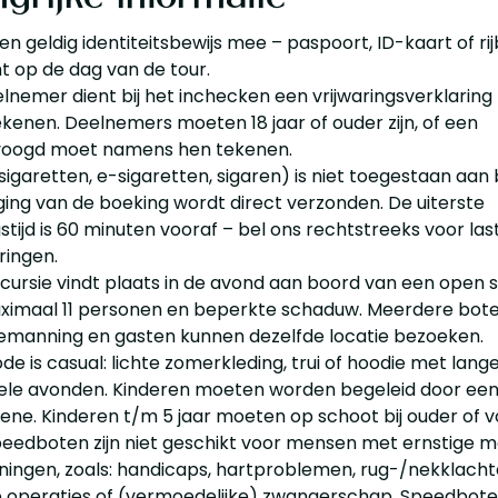
n geldig identiteitsbewijs mee – paspoort, ID-kaart of rij
ht op de dag van de tour.
elnemer dient bij het inchecken een vrijwaringsverklaring
kenen. Deelnemers moeten 18 jaar of ouder zijn, of een
voogd moet namens hen tekenen.
sigaretten, e-sigaretten, sigaren) is niet toegestaan aan 
ging van de boeking wordt direct verzonden. De uiterste
stijd is 60 minuten vooraf – bel ons rechtstreeks voor la
ringen.
cursie vindt plaats in de avond aan boord van een open
imaal 11 personen en beperkte schaduw. Meerdere bot
emanning en gasten kunnen dezelfde locatie bezoeken.
de is casual: lichte zomerkleding, trui of hoodie met la
ele avonden. Kinderen moeten worden begeleid door ee
ene. Kinderen t/m 5 jaar moeten op schoot bij ouder of v
eedboten zijn niet geschikt voor mensen met ernstige 
ingen, zoals: handicaps, hartproblemen, rug-/nekklacht
 operaties of (vermoedelijke) zwangerschap. Speedboten 