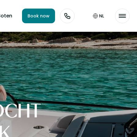
Boten
Book now
NL
OCHT
K