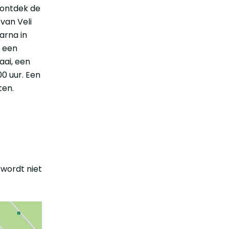
 ontdek de
van Veli
arna in
t een
aai, een
0 uur. Een
ten.
 wordt niet