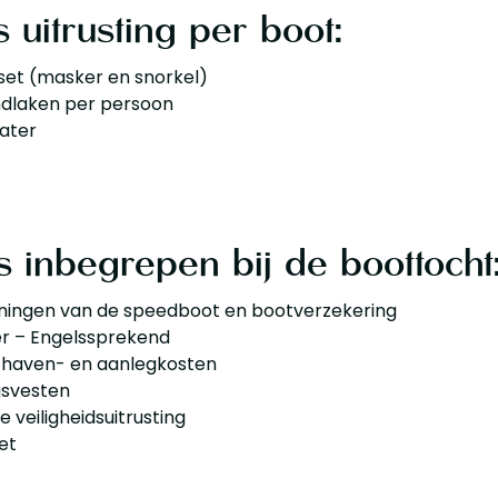
s uitrusting per boot:
set (masker en snorkel)
andlaken per persoon
water
s inbegrepen bij de boottocht
ningen van de speedboot en bootverzekering
r – Engelssprekend
 haven- en aanlegkosten
gsvesten
e veiligheidsuitrusting
et