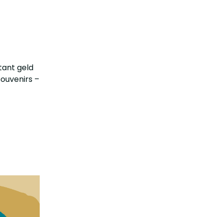
tant geld
souvenirs –