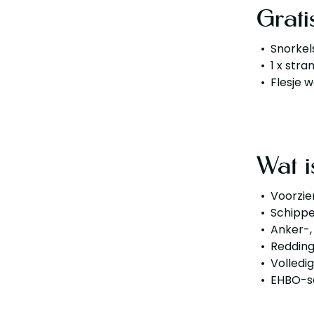
Grati
Snorkel
1 x str
Flesje 
Wat i
Voorzie
Schippe
Anker-,
Reddin
Volledig
EHBO-s