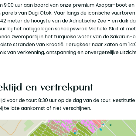
m 9:00 uur aan boord van onze premium Axopar-boot en
parels van Dugi Otok. Vaar langs de iconische vuurtoren 
42 meter de hoogste van de Adriatische Zee – en duik da
ur bij het nabijgelegen scheepswrak Michele. Sluit af me
nde zwempartij in het turquoise water van de Sakarun-b
iste stranden van Kroatië. Terugkeer naar Zaton om 14:0
ix van verkenning, ontspanning en onvergetelijke uitzich
ektijd en vertrekpunt
ijd voor de tour: 8:30 uur op de dag van de tour. Restitutie
ij te late aankomst of niet verschijnen.