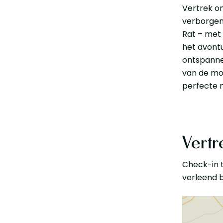
Vertrek o
verborgen 
Rat – met 
het avontu
ontspanne
van de moo
perfecte m
Vertr
Check-in t
verleend b