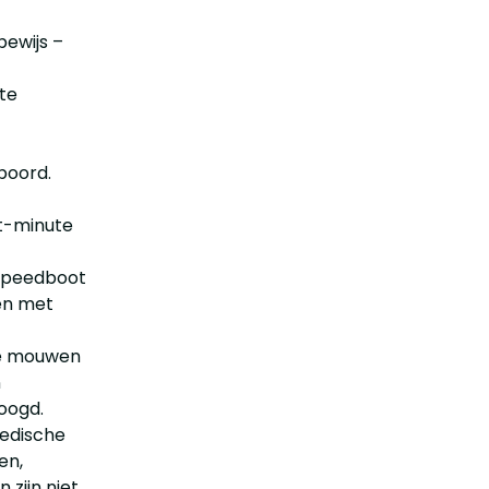
bewijs –
 te
boord.
st-minute
 speedboot
en met
nge mouwen
n
oogd.
medische
en,
zijn niet