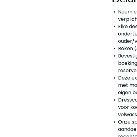
Neem ee
verplic
Elke de
onderte
ouder/
Roken (
Bevesti
boeking
reserve
Deze ex
met max
eigen b
Dressco
voor ko
volwass
Onze sp
aandoen
recente